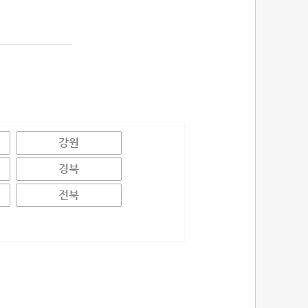
강원
경북
전북