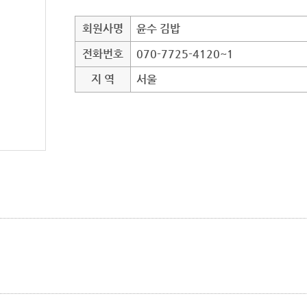
회원사명
윤수 김밥
전화번호
070-7725-4120~1
지 역
서울