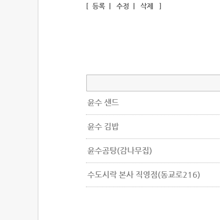
[
등록
|
수정
|
삭제
]
윤수 샌드
윤수 김밥
윤수곰탕(감나무집)
수도시락 본사 직영점(동교로216)