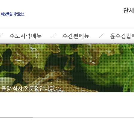
단체
수도시락메뉴
수간편메뉴
윤수김밥
, 출장 식사 전문점입니다