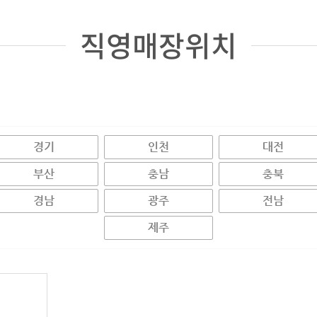
직영매장위치
경기
인천
대전
부산
충남
충북
경남
광주
전남
제주