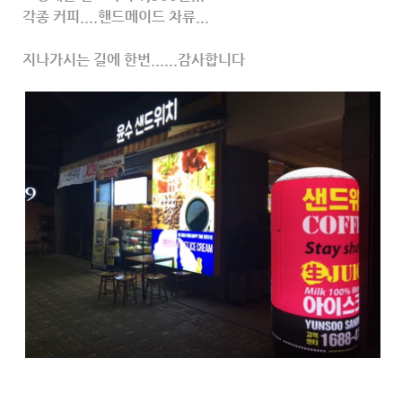
각종 커피....핸드메이드 차류...
지나가시는 길에 한번......감사합니다