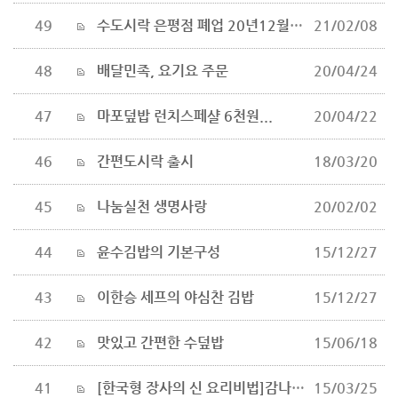
49
수도시락 은평점 폐업 20년12월31일
21/02/08
48
배달민족, 요기요 주문
20/04/24
47
마포덮밥 런치스페샬 6천원...
20/04/22
46
간편도시락 출시
18/03/20
45
나눔실천 생명사랑
20/02/02
44
윤수김밥의 기본구성
15/12/27
43
이한승 세프의 야심찬 김밥
15/12/27
42
맛있고 간편한 수덮밥
15/06/18
41
[한국형 장사의 신 요리비법]감나무집-돼지불고기
15/03/25