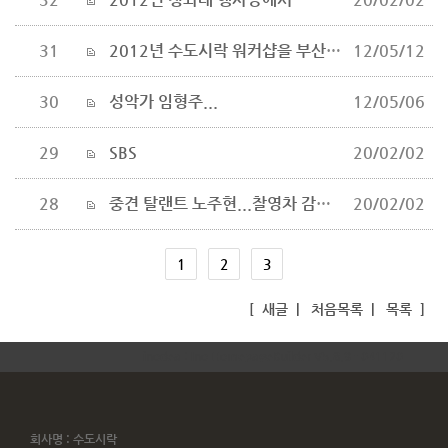
31
2012년 수도시락 워커샵을 부산송도에서...
12/05/12
30
성악가 임형주...
12/05/06
29
SBS
20/02/02
28
중견 탈랜트 노주현...찰영차 감나무식당에
20/02/02
1
2
3
[
새글
|
처음목록
|
목록
]
inodea : Ino HomepageBuilder V5.8.9 - 041120
회사명 : 수도시락