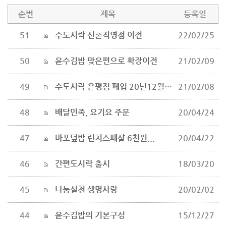
순번
제목
등록일
51
수도시락 신촌직영점 이전
22/02/25
50
윤수김밥 맞은편으로 확장이전
21/02/09
49
수도시락 은평점 폐업 20년12월31일
21/02/08
48
배달민족, 요기요 주문
20/04/24
47
마포덮밥 런치스페샬 6천원...
20/04/22
46
간편도시락 출시
18/03/20
45
나눔실천 생명사랑
20/02/02
44
윤수김밥의 기본구성
15/12/27