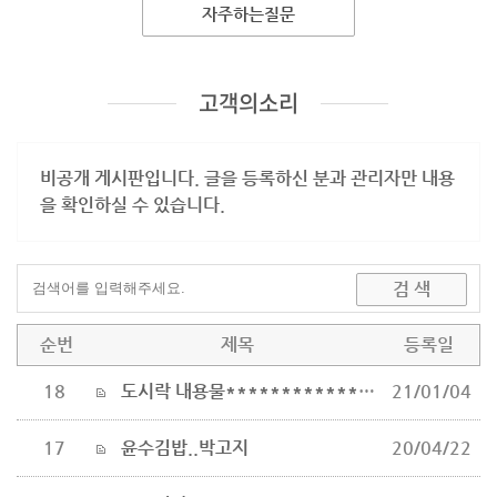
자주하는질문
고객의소리
비공개 게시판입니다. 글을 등록하신 분과 관리자만 내용
을 확인하실 수 있습니다.
순번
제목
등록일
18
도시락 내용물****************************
21/01/04
17
윤수김밥..박고지
20/04/22